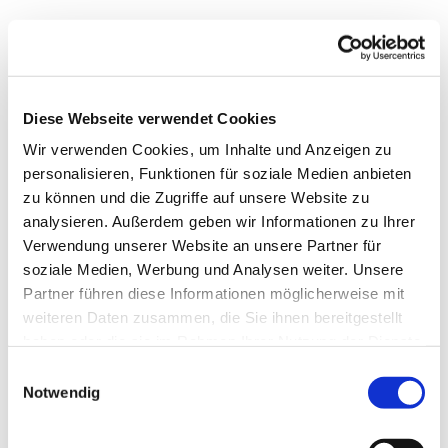
Sonntag, 8. August 2027, 10:30 Uhr
Diese Webseite verwendet Cookies
Markus-Gemeindezentrum,
Wir verwenden Cookies, um Inhalte und Anzeigen zu
Bastfelder Weg 30, 33098
personalisieren, Funktionen für soziale Medien anbieten
Paderborn
zu können und die Zugriffe auf unsere Website zu
analysieren. Außerdem geben wir Informationen zu Ihrer
Verwendung unserer Website an unsere Partner für
soziale Medien, Werbung und Analysen weiter. Unsere
Partner führen diese Informationen möglicherweise mit
weiteren Daten zusammen, die Sie ihnen bereitgestellt
haben oder die sie im Rahmen Ihrer Nutzung der Dienste
gesammelt haben.
Einwilligungsauswahl
Notwendig