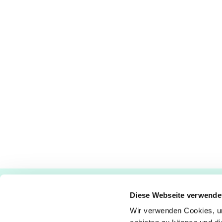
Ev.-luth. Kirchengemeinde Paderborn
Diese Webseite verwende
Bastfelder Weg 30 - 33098 Paderborn
05251/5002-32 und 5002-33
Wir verwenden Cookies, um