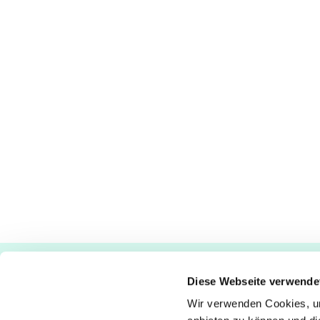
Ev.-luth. Kirchengemeinde Paderborn
Diese Webseite verwende
Bastfelder Weg 30 - 33098 Paderborn
05251/5002-32 und 5002-33
Wir verwenden Cookies, um