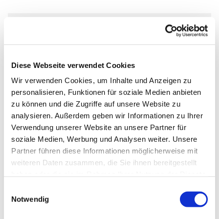
Sonntag, 31. Oktober 2027, 10:30
Uhr
Diese Webseite verwendet Cookies
Markus-Gemeindezentrum,
Wir verwenden Cookies, um Inhalte und Anzeigen zu
personalisieren, Funktionen für soziale Medien anbieten
Bastfelder Weg 30, 33098
zu können und die Zugriffe auf unsere Website zu
Paderborn
analysieren. Außerdem geben wir Informationen zu Ihrer
Verwendung unserer Website an unsere Partner für
soziale Medien, Werbung und Analysen weiter. Unsere
Partner führen diese Informationen möglicherweise mit
weiteren Daten zusammen, die Sie ihnen bereitgestellt
haben oder die sie im Rahmen Ihrer Nutzung der Dienste
gesammelt haben.
Einwilligungsauswahl
Notwendig