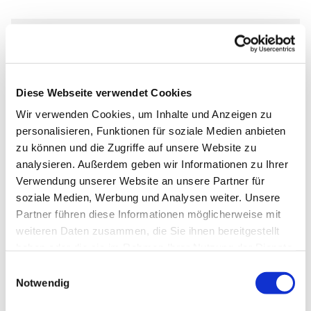
Sonntag, 12. Dezember 2027, 10:30
Uhr
Diese Webseite verwendet Cookies
Markus-Gemeindezentrum,
Wir verwenden Cookies, um Inhalte und Anzeigen zu
personalisieren, Funktionen für soziale Medien anbieten
Bastfelder Weg 30, 33098
zu können und die Zugriffe auf unsere Website zu
Paderborn
analysieren. Außerdem geben wir Informationen zu Ihrer
Verwendung unserer Website an unsere Partner für
soziale Medien, Werbung und Analysen weiter. Unsere
Partner führen diese Informationen möglicherweise mit
weiteren Daten zusammen, die Sie ihnen bereitgestellt
haben oder die sie im Rahmen Ihrer Nutzung der Dienste
gesammelt haben.
Einwilligungsauswahl
Notwendig