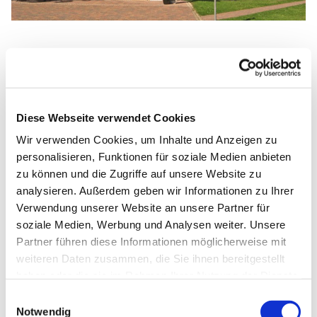
Sonntag, 28. Februar 2027, 10:30
Uhr
Diese Webseite verwendet Cookies
Wir verwenden Cookies, um Inhalte und Anzeigen zu
Matthäus-Kirche, Rotheweg 63,
personalisieren, Funktionen für soziale Medien anbieten
33102 Paderborn
zu können und die Zugriffe auf unsere Website zu
analysieren. Außerdem geben wir Informationen zu Ihrer
Pfarrer Thomas Walter
Verwendung unserer Website an unsere Partner für
soziale Medien, Werbung und Analysen weiter. Unsere
Partner führen diese Informationen möglicherweise mit
weiteren Daten zusammen, die Sie ihnen bereitgestellt
haben oder die sie im Rahmen Ihrer Nutzung der Dienste
gesammelt haben.
Einwilligungsauswahl
Notwendig