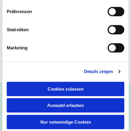
Präferenzen
Statistiken
Marketing
Details zeigen
Cookies zulassen
Ev.-luth. Kirchengemeinde Paderborn
Bastfelder Weg 30 - 33098 Paderborn
Auswahl erlauben
05251/5002-32 und 5002-33
Abdinghof
–
Martin-Luther
–
Markus
–
Matthäus
–
Nur notwendige Cookies
Johannes
–
Lukas