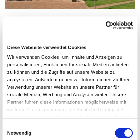
Sonntag, 14. März 2027, 10:30 Uhr
Diese Webseite verwendet Cookies
Matthäus-Kirche, Rotheweg 63,
Wir verwenden Cookies, um Inhalte und Anzeigen zu
33102 Paderborn
personalisieren, Funktionen für soziale Medien anbieten
zu können und die Zugriffe auf unsere Website zu
analysieren. Außerdem geben wir Informationen zu Ihrer
Pfarrer Thomas Walter
Verwendung unserer Website an unsere Partner für
soziale Medien, Werbung und Analysen weiter. Unsere
Partner führen diese Informationen möglicherweise mit
weiteren Daten zusammen, die Sie ihnen bereitgestellt
haben oder die sie im Rahmen Ihrer Nutzung der Dienste
gesammelt haben.
Einwilligungsauswahl
Notwendig