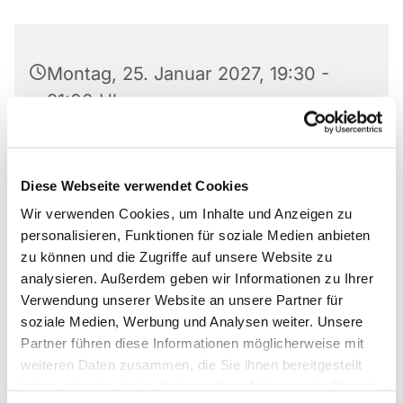
Montag, 25. Januar 2027, 19:30 -
21:00 Uhr
Matthäus-Kirche, Rotheweg 63,
33102 Paderborn
Diese Webseite verwendet Cookies
Wir verwenden Cookies, um Inhalte und Anzeigen zu
personalisieren, Funktionen für soziale Medien anbieten
zu können und die Zugriffe auf unsere Website zu
Der Johannes-Gospel-Chor trifft sich jede Woche
analysieren. Außerdem geben wir Informationen zu Ihrer
in den Räumen der
Johannes-Kirche
bzw. in der
Verwendung unserer Website an unsere Partner für
Winterpause in der
Matthäus-Kirche
zum
soziale Medien, Werbung und Analysen weiter. Unsere
gemeinsamen Proben.
Partner führen diese Informationen möglicherweise mit
weiteren Daten zusammen, die Sie ihnen bereitgestellt
haben oder die sie im Rahmen Ihrer Nutzung der Dienste