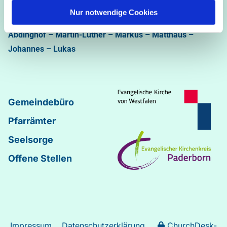
Bastfelder Weg 30 - 33098 Paderborn
Nur notwendige Cookies
05251/5002-32 und 5002-33
Abdinghof
–
Martin-Luther
–
Markus
–
Matthäus
–
Johannes
–
Lukas
Gemeindebüro
Pfarrämter
Seelsorge
Offene Stellen
Impressum
Datenschutzerklärung
ChurchDesk-