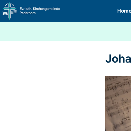
Hom
Joha