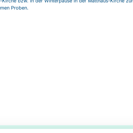
Kirche bzw. in der Winterpause in der Matthäus-Kirche zu
men Proben.