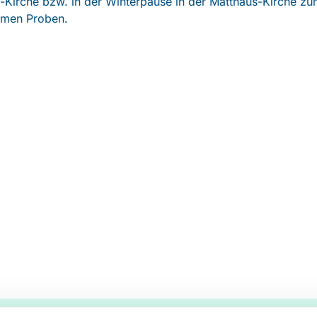
Kirche bzw. in der Winterpause in der Matthäus-Kirche zu
men Proben.