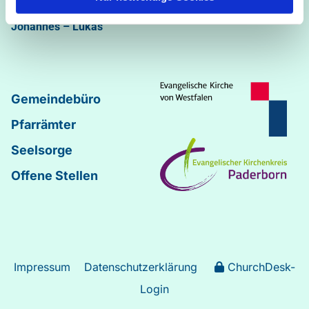
Abdinghof
–
Martin-Luther
–
Markus
–
Matthäus
–
Johannes
–
Lukas
Gemeindebüro
Pfarrämter
Seelsorge
Offene Stellen
Impressum
Datenschutzerklärung
ChurchDesk-
Login