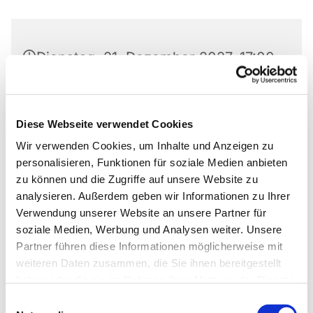
Dienstag, 21. Dezember 2027, 17:00
Uhr
Markus-Gemeindezentrum,
Diese Webseite verwendet Cookies
Bastfelder Weg 30, 33098
Wir verwenden Cookies, um Inhalte und Anzeigen zu
Paderborn
personalisieren, Funktionen für soziale Medien anbieten
zu können und die Zugriffe auf unsere Website zu
analysieren. Außerdem geben wir Informationen zu Ihrer
Verwendung unserer Website an unsere Partner für
soziale Medien, Werbung und Analysen weiter. Unsere
Ob die Räume genutzt werden dürfen, kann bei
Partner führen diese Informationen möglicherweise mit
Pfarrer Grahl erfragt werden.
weiteren Daten zusammen, die Sie ihnen bereitgestellt
haben oder die sie im Rahmen Ihrer Nutzung der Dienste
gesammelt haben.
Einwilligungsauswahl