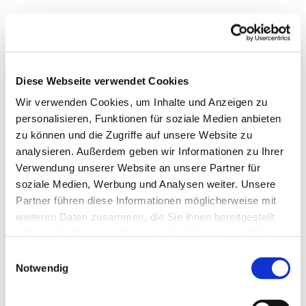
Donnerstag, 25. März 2027, 19:30
Uhr
Diese Webseite verwendet Cookies
Wir verwenden Cookies, um Inhalte und Anzeigen zu
Matthäus-Kirche, Rotheweg 63,
personalisieren, Funktionen für soziale Medien anbieten
33102 Paderborn
zu können und die Zugriffe auf unsere Website zu
analysieren. Außerdem geben wir Informationen zu Ihrer
Verwendung unserer Website an unsere Partner für
soziale Medien, Werbung und Analysen weiter. Unsere
Partner führen diese Informationen möglicherweise mit
weiteren Daten zusammen, die Sie ihnen bereitgestellt
haben oder die sie im Rahmen Ihrer Nutzung der Dienste
gesammelt haben.
Einwilligungsauswahl
Notwendig