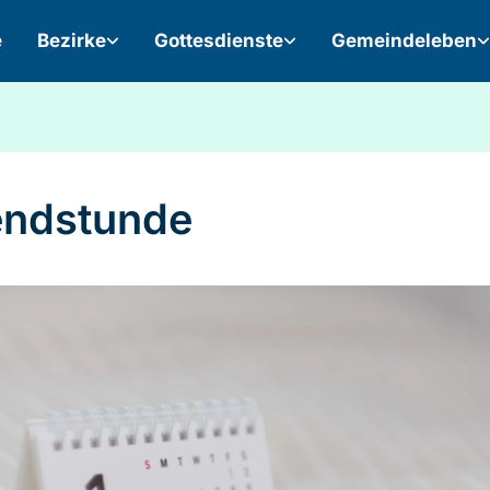
e
Bezirke
Gottesdienste
Gemeindeleben
ndstunde