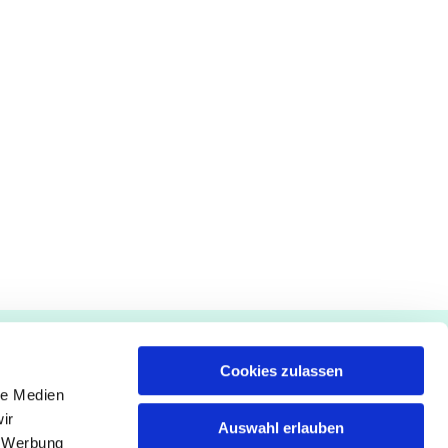
Gemeindebüro
Cookies zulassen
Pfarrämter
le Medien
ir
Seelsorge
Auswahl erlauben
, Werbung