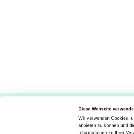
Ev.-luth. Kirchengemeinde Paderborn
Diese Webseite verwende
Bastfelder Weg 30 - 33098 Paderborn
05251/5002-32 und 5002-33
Wir verwenden Cookies, um
anbieten zu können und di
Abdinghof
–
Martin-Luther
–
Markus
–
Matthäus
–
Johann
Informationen zu Ihrer Ve