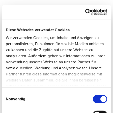
Freitag, 17. Dezember 2027, 17:00 -
18:30 Uhr
Diese Webseite verwendet Cookies
Wir verwenden Cookies, um Inhalte und Anzeigen zu
Matthäus-Kirche, Rotheweg 63,
personalisieren, Funktionen für soziale Medien anbieten
33102 Paderborn
zu können und die Zugriffe auf unsere Website zu
analysieren. Außerdem geben wir Informationen zu Ihrer
Verwendung unserer Website an unsere Partner für
soziale Medien, Werbung und Analysen weiter. Unsere
Partner führen diese Informationen möglicherweise mit
weiteren Daten zusammen, die Sie ihnen bereitgestellt
haben oder die sie im Rahmen Ihrer Nutzung der Dienste
gesammelt haben.
Einwilligungsauswahl
Notwendig