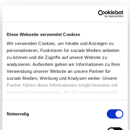
Freitag, 31. Dezember 2027, 17:00 -
18:30 Uhr
Diese Webseite verwendet Cookies
Wir verwenden Cookies, um Inhalte und Anzeigen zu
Matthäus-Kirche, Rotheweg 63,
personalisieren, Funktionen für soziale Medien anbieten
33102 Paderborn
zu können und die Zugriffe auf unsere Website zu
analysieren. Außerdem geben wir Informationen zu Ihrer
Verwendung unserer Website an unsere Partner für
soziale Medien, Werbung und Analysen weiter. Unsere
Partner führen diese Informationen möglicherweise mit
weiteren Daten zusammen, die Sie ihnen bereitgestellt
haben oder die sie im Rahmen Ihrer Nutzung der Dienste
gesammelt haben.
Einwilligungsauswahl
Notwendig