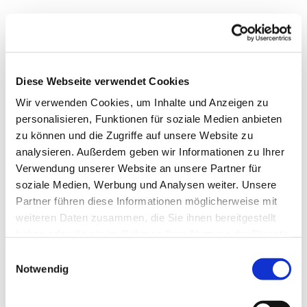
Freitag, 28. Januar 2028, 17:00 -
18:30 Uhr
Diese Webseite verwendet Cookies
Wir verwenden Cookies, um Inhalte und Anzeigen zu
Matthäus-Kirche, Rotheweg 63,
personalisieren, Funktionen für soziale Medien anbieten
33102 Paderborn
zu können und die Zugriffe auf unsere Website zu
analysieren. Außerdem geben wir Informationen zu Ihrer
Verwendung unserer Website an unsere Partner für
soziale Medien, Werbung und Analysen weiter. Unsere
Partner führen diese Informationen möglicherweise mit
weiteren Daten zusammen, die Sie ihnen bereitgestellt
haben oder die sie im Rahmen Ihrer Nutzung der Dienste
gesammelt haben.
Einwilligungsauswahl
Notwendig