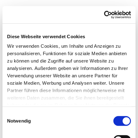
Freitag, 20. August 2027, 17:00 -
18:30 Uhr
Diese Webseite verwendet Cookies
Wir verwenden Cookies, um Inhalte und Anzeigen zu
Matthäus-Kirche, Rotheweg 63,
personalisieren, Funktionen für soziale Medien anbieten
33102 Paderborn
zu können und die Zugriffe auf unsere Website zu
analysieren. Außerdem geben wir Informationen zu Ihrer
Verwendung unserer Website an unsere Partner für
soziale Medien, Werbung und Analysen weiter. Unsere
Partner führen diese Informationen möglicherweise mit
weiteren Daten zusammen, die Sie ihnen bereitgestellt
haben oder die sie im Rahmen Ihrer Nutzung der Dienste
gesammelt haben.
Einwilligungsauswahl
Notwendig