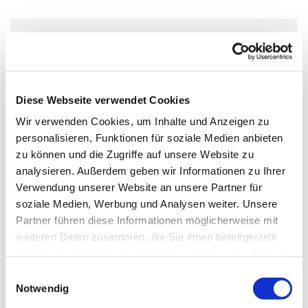
Montag, 2. November 2026, 19:45 -
21:45 Uhr
Diese Webseite verwendet Cookies
Abdinghofkirche, Am Abdinghof 7,
Wir verwenden Cookies, um Inhalte und Anzeigen zu
33098 Paderborn
personalisieren, Funktionen für soziale Medien anbieten
zu können und die Zugriffe auf unsere Website zu
Kantor Tim Gärtner
analysieren. Außerdem geben wir Informationen zu Ihrer
Verwendung unserer Website an unsere Partner für
soziale Medien, Werbung und Analysen weiter. Unsere
Partner führen diese Informationen möglicherweise mit
weiteren Daten zusammen, die Sie ihnen bereitgestellt
haben oder die sie im Rahmen Ihrer Nutzung der Dienste
gesammelt haben.
Einwilligungsauswahl
Notwendig