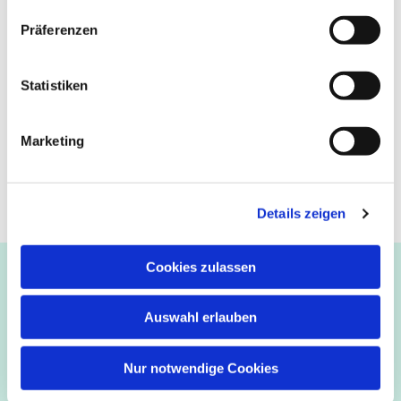
Präferenzen
Statistiken
Marketing
Details zeigen
Cookies zulassen
Ev.-luth. Kirchengemeinde Paderborn
Bastfelder Weg 30 - 33098 Paderborn
05251/5002-32 und 5002-33
Auswahl erlauben
Abdinghof
–
Martin-Luther
–
Markus
–
Matthäus
–
Nur notwendige Cookies
Johannes
–
Lukas