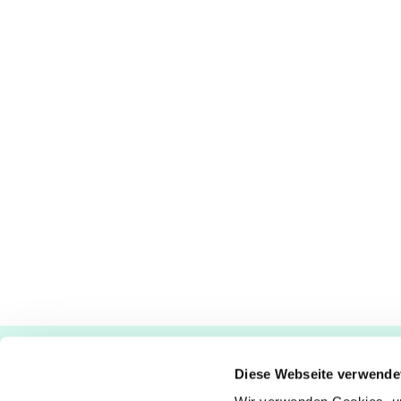
Ev.-luth. Kirchengemeinde Paderborn
Diese Webseite verwende
Bastfelder Weg 30 - 33098 Paderborn