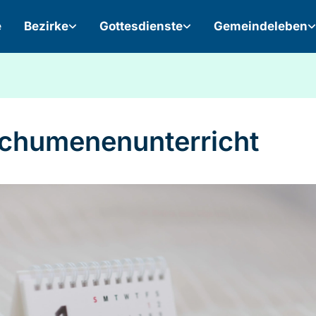
e
Bezirke
Gottesdienste
Gemeindeleben
chumenenunterricht