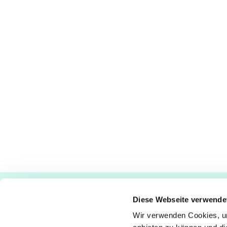
Ev.-luth. Kirchengemeinde Paderborn
Diese Webseite verwende
Bastfelder Weg 30 - 33098 Paderborn
05251/5002-32 und 5002-33
Wir verwenden Cookies, um