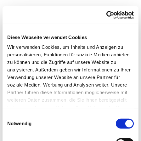
Dienstag, 11. Mai 2027, 16:00 Uhr
Diese Webseite verwendet Cookies
Markus-Gemeindezentrum,
Wir verwenden Cookies, um Inhalte und Anzeigen zu
Bastfelder Weg 30, 33098
personalisieren, Funktionen für soziale Medien anbieten
Paderborn
zu können und die Zugriffe auf unsere Website zu
analysieren. Außerdem geben wir Informationen zu Ihrer
Verwendung unserer Website an unsere Partner für
soziale Medien, Werbung und Analysen weiter. Unsere
Partner führen diese Informationen möglicherweise mit
weiteren Daten zusammen, die Sie ihnen bereitgestellt
haben oder die sie im Rahmen Ihrer Nutzung der Dienste
gesammelt haben.
Einwilligungsauswahl
Notwendig