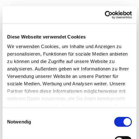
Dienstag, 15. Juni 2027, 16:00 Uhr
Diese Webseite verwendet Cookies
Markus-Gemeindezentrum,
Wir verwenden Cookies, um Inhalte und Anzeigen zu
Bastfelder Weg 30, 33098
personalisieren, Funktionen für soziale Medien anbieten
Paderborn
zu können und die Zugriffe auf unsere Website zu
analysieren. Außerdem geben wir Informationen zu Ihrer
Verwendung unserer Website an unsere Partner für
soziale Medien, Werbung und Analysen weiter. Unsere
Partner führen diese Informationen möglicherweise mit
weiteren Daten zusammen, die Sie ihnen bereitgestellt
haben oder die sie im Rahmen Ihrer Nutzung der Dienste
gesammelt haben.
Einwilligungsauswahl
Notwendig