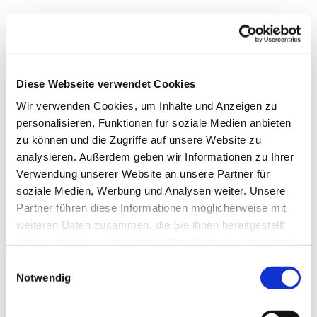
Dienstag, 3. August 2027, 16:00 Uhr
Diese Webseite verwendet Cookies
Markus-Gemeindezentrum,
Wir verwenden Cookies, um Inhalte und Anzeigen zu
Bastfelder Weg 30, 33098
personalisieren, Funktionen für soziale Medien anbieten
Paderborn
zu können und die Zugriffe auf unsere Website zu
analysieren. Außerdem geben wir Informationen zu Ihrer
Verwendung unserer Website an unsere Partner für
soziale Medien, Werbung und Analysen weiter. Unsere
Partner führen diese Informationen möglicherweise mit
weiteren Daten zusammen, die Sie ihnen bereitgestellt
haben oder die sie im Rahmen Ihrer Nutzung der Dienste
gesammelt haben.
Einwilligungsauswahl
Notwendig