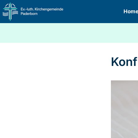
Hom
Konf