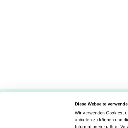
Ev.-luth. Kirchengemeinde Paderborn
Diese Webseite verwende
Bastfelder Weg 30 - 33098 Paderborn
05251/5002-32 und 5002-33
Wir verwenden Cookies, um
anbieten zu können und di
Abdinghof
–
Martin-Luther
–
Markus
–
Matthäus
–
Johann
Informationen zu Ihrer Ve