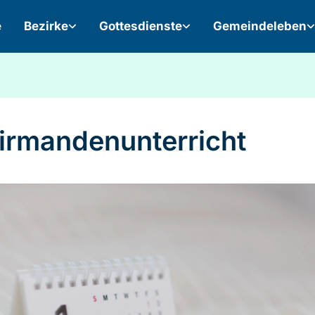
e
Bezirke
Gottesdienste
Gemeindeleben
irmandenunterricht