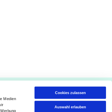
Gemeindebüro
Cookies zulassen
Pfarrämter
le Medien
ir
Seelsorge
Auswahl erlauben
, Werbung