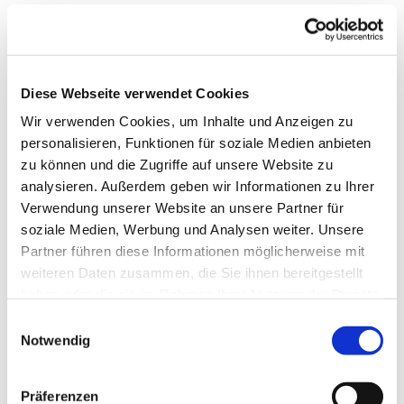
Dienstag, 18. Mai 2027, 15:30 Uhr
Diese Webseite verwendet Cookies
Paul-Gerhardt-Haus, Am Abdinghof
Wir verwenden Cookies, um Inhalte und Anzeigen zu
personalisieren, Funktionen für soziale Medien anbieten
5, 33098 Paderborn
zu können und die Zugriffe auf unsere Website zu
analysieren. Außerdem geben wir Informationen zu Ihrer
Verwendung unserer Website an unsere Partner für
soziale Medien, Werbung und Analysen weiter. Unsere
Partner führen diese Informationen möglicherweise mit
weiteren Daten zusammen, die Sie ihnen bereitgestellt
haben oder die sie im Rahmen Ihrer Nutzung der Dienste
gesammelt haben.
Einwilligungsauswahl
Notwendig
Präferenzen