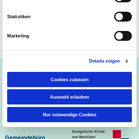
Statistiken
Marketing
Details zeigen
Ev.-luth. Kirchengemeinde Paderborn
Bastfelder Weg 30 - 33098 Paderborn
Cookies zulassen
05251/5002-32 und 5002-33
Abdinghof
–
Martin-Luther
–
Markus
–
Matthäus
–
Auswahl erlauben
Johannes
–
Lukas
Nur notwendige Cookies
Gemeindebüro