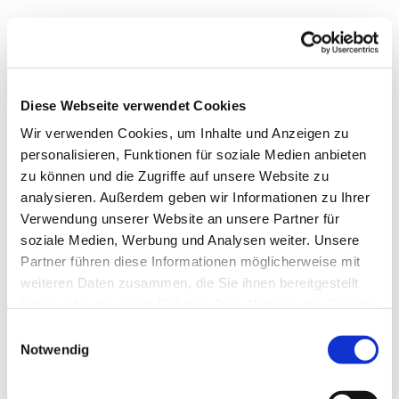
Dienstag, 17. August 2027, 15:30
Uhr
Diese Webseite verwendet Cookies
Wir verwenden Cookies, um Inhalte und Anzeigen zu
Paul-Gerhardt-Haus, Am Abdinghof
personalisieren, Funktionen für soziale Medien anbieten
5, 33098 Paderborn
zu können und die Zugriffe auf unsere Website zu
analysieren. Außerdem geben wir Informationen zu Ihrer
Verwendung unserer Website an unsere Partner für
soziale Medien, Werbung und Analysen weiter. Unsere
Partner führen diese Informationen möglicherweise mit
weiteren Daten zusammen, die Sie ihnen bereitgestellt
haben oder die sie im Rahmen Ihrer Nutzung der Dienste
gesammelt haben.
Einwilligungsauswahl
Notwendig