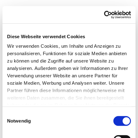
Dienstag, 6. Oktober 2026, 15:30
Uhr
Diese Webseite verwendet Cookies
Wir verwenden Cookies, um Inhalte und Anzeigen zu
Paul-Gerhardt-Haus, Am Abdinghof
personalisieren, Funktionen für soziale Medien anbieten
5, 33098 Paderborn
zu können und die Zugriffe auf unsere Website zu
analysieren. Außerdem geben wir Informationen zu Ihrer
Verwendung unserer Website an unsere Partner für
soziale Medien, Werbung und Analysen weiter. Unsere
Partner führen diese Informationen möglicherweise mit
weiteren Daten zusammen, die Sie ihnen bereitgestellt
haben oder die sie im Rahmen Ihrer Nutzung der Dienste
gesammelt haben.
Einwilligungsauswahl
Notwendig