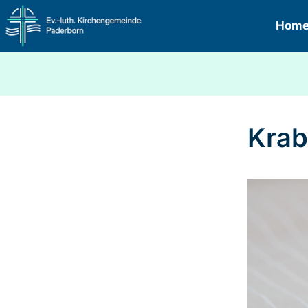
Hom
Krab