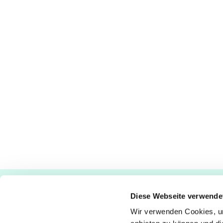
Ev.-luth. Kirchengemeinde Paderborn
Diese Webseite verwende
Bastfelder Weg 30 - 33098 Paderborn
05251/5002-32 und 5002-33
Wir verwenden Cookies, um