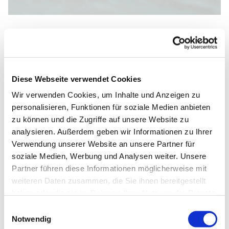
Donnerstag, 12. November 2026,
09:30 - 11:00 Uhr
Diese Webseite verwendet Cookies
Wir verwenden Cookies, um Inhalte und Anzeigen zu
Johannes-Kirche, Dietrich-
personalisieren, Funktionen für soziale Medien anbieten
zu können und die Zugriffe auf unsere Website zu
Bonhoeffer-Straße 1, 33102
analysieren. Außerdem geben wir Informationen zu Ihrer
Paderborn
Verwendung unserer Website an unsere Partner für
soziale Medien, Werbung und Analysen weiter. Unsere
Partner führen diese Informationen möglicherweise mit
weiteren Daten zusammen, die Sie ihnen bereitgestellt
haben oder die sie im Rahmen Ihrer Nutzung der Dienste
gesammelt haben.
Einwilligungsauswahl
Notwendig