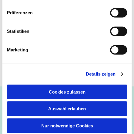
Präferenzen
Statistiken
Marketing
Details zeigen
Cookies zulassen
Ev.-luth. Kirchengemeinde Paderborn
Bastfelder Weg 30 - 33098 Paderborn
Auswahl erlauben
05251/5002-32 und 5002-33
Abdinghof
–
Martin-Luther
–
Markus
–
Matthäus
–
Nur notwendige Cookies
Johannes
–
Lukas