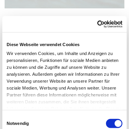
Montag, 24. Januar 2028, 09:30 -
11:00 Uhr
Diese Webseite verwendet Cookies
Wir verwenden Cookies, um Inhalte und Anzeigen zu
Johannes-Kirche, Dietrich-
personalisieren, Funktionen für soziale Medien anbieten
zu können und die Zugriffe auf unsere Website zu
Bonhoeffer-Straße 1, 33102
analysieren. Außerdem geben wir Informationen zu Ihrer
Paderborn
Verwendung unserer Website an unsere Partner für
soziale Medien, Werbung und Analysen weiter. Unsere
Partner führen diese Informationen möglicherweise mit
weiteren Daten zusammen, die Sie ihnen bereitgestellt
haben oder die sie im Rahmen Ihrer Nutzung der Dienste
gesammelt haben.
Einwilligungsauswahl
Notwendig