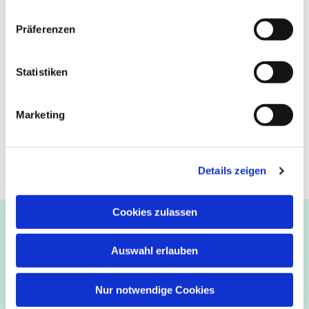
Präferenzen
Statistiken
Marketing
Details zeigen
Cookies zulassen
Ev.-luth. Kirchengemeinde Paderborn
Bastfelder Weg 30 - 33098 Paderborn
Auswahl erlauben
05251/5002-32 und 5002-33
Abdinghof
–
Martin-Luther
–
Markus
–
Matthäus
–
Nur notwendige Cookies
Johannes
–
Lukas