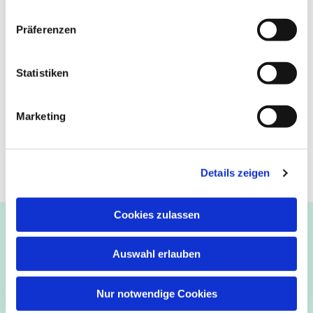
Präferenzen
Statistiken
Marketing
Details zeigen
Cookies zulassen
Ev.-luth. Kirchengemeinde Paderborn
Bastfelder Weg 30 - 33098 Paderborn
Auswahl erlauben
05251/5002-32 und 5002-33
Abdinghof
–
Martin-Luther
–
Markus
–
Matthäus
–
Nur notwendige Cookies
Johannes
–
Lukas