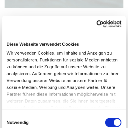
Montag, 22. Februar 2027, 09:30 -
11:00 Uhr
Diese Webseite verwendet Cookies
Wir verwenden Cookies, um Inhalte und Anzeigen zu
Johannes-Kirche, Dietrich-
personalisieren, Funktionen für soziale Medien anbieten
zu können und die Zugriffe auf unsere Website zu
Bonhoeffer-Straße 1, 33102
analysieren. Außerdem geben wir Informationen zu Ihrer
Paderborn
Verwendung unserer Website an unsere Partner für
soziale Medien, Werbung und Analysen weiter. Unsere
Partner führen diese Informationen möglicherweise mit
weiteren Daten zusammen, die Sie ihnen bereitgestellt
haben oder die sie im Rahmen Ihrer Nutzung der Dienste
gesammelt haben.
Einwilligungsauswahl
Notwendig