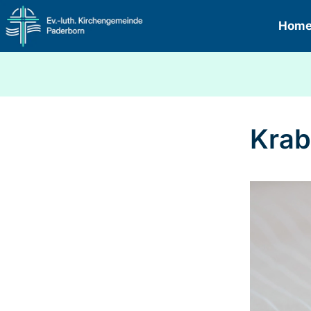
Hom
Krab