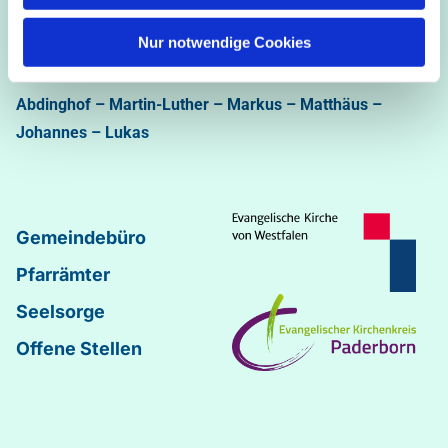
Ev.-luth. Kirchengemeinde Paderborn
Nur notwendige Cookies
Bastfelder Weg 30 - 33098 Paderborn
05251/5002-32 und 5002-33
Abdinghof
–
Martin-Luther
–
Markus
–
Matthäus
–
Johannes
–
Lukas
Gemeindebüro
Pfarrämter
Seelsorge
Offene Stellen