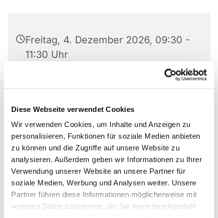
Freitag, 4. Dezember 2026, 09:30 -
11:30 Uhr
Familienzentrum Ev. Markus-
Kindergarten, Bastfelder Weg 30,
33098 Paderborn
Diese Webseite verwendet Cookies
Wir verwenden Cookies, um Inhalte und Anzeigen zu
Victora Voßen
personalisieren, Funktionen für soziale Medien anbieten
zu können und die Zugriffe auf unsere Website zu
analysieren. Außerdem geben wir Informationen zu Ihrer
Verwendung unserer Website an unsere Partner für
soziale Medien, Werbung und Analysen weiter. Unsere
Da die Teilnehmerzahl begrenzt ist, bitte vorher
Partner führen diese Informationen möglicherweise mit
anmelden!
weiteren Daten zusammen, die Sie ihnen bereitgestellt
haben oder die sie im Rahmen Ihrer Nutzung der Dienste