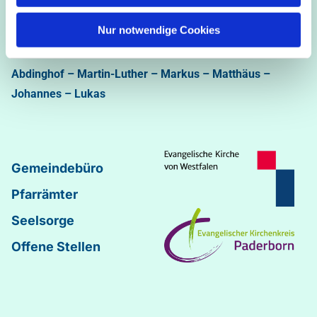
Ev.-luth. Kirchengemeinde Paderborn
Nur notwendige Cookies
Bastfelder Weg 30 - 33098 Paderborn
05251/5002-32 und 5002-33
Abdinghof
–
Martin-Luther
–
Markus
–
Matthäus
–
Johannes
–
Lukas
Gemeindebüro
Pfarrämter
Seelsorge
Offene Stellen