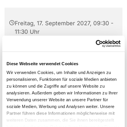
Freitag, 17. September 2027, 09:30 -
11:30 Uhr
Familienzentrum Ev. Markus-
Kindergarten, Bastfelder Weg 30,
33098 Paderborn
Diese Webseite verwendet Cookies
Wir verwenden Cookies, um Inhalte und Anzeigen zu
Victora Voßen
personalisieren, Funktionen für soziale Medien anbieten
zu können und die Zugriffe auf unsere Website zu
analysieren. Außerdem geben wir Informationen zu Ihrer
Verwendung unserer Website an unsere Partner für
soziale Medien, Werbung und Analysen weiter. Unsere
Da die Teilnehmerzahl begrenzt ist, bitte vorher
Partner führen diese Informationen möglicherweise mit
anmelden!
weiteren Daten zusammen, die Sie ihnen bereitgestellt
haben oder die sie im Rahmen Ihrer Nutzung der Dienste