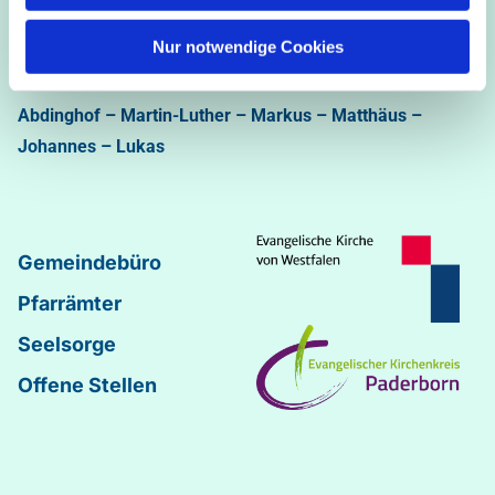
Ev.-luth. Kirchengemeinde Paderborn
Nur notwendige Cookies
Bastfelder Weg 30 - 33098 Paderborn
05251/5002-32 und 5002-33
Abdinghof
–
Martin-Luther
–
Markus
–
Matthäus
–
Johannes
–
Lukas
Gemeindebüro
Pfarrämter
Seelsorge
Offene Stellen