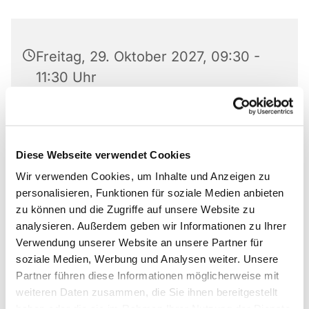
Freitag, 29. Oktober 2027, 09:30 -
11:30 Uhr
Familienzentrum Ev. Markus-
Kindergarten, Bastfelder Weg 30,
33098 Paderborn
Diese Webseite verwendet Cookies
Wir verwenden Cookies, um Inhalte und Anzeigen zu
Victora Voßen
personalisieren, Funktionen für soziale Medien anbieten
zu können und die Zugriffe auf unsere Website zu
analysieren. Außerdem geben wir Informationen zu Ihrer
Verwendung unserer Website an unsere Partner für
soziale Medien, Werbung und Analysen weiter. Unsere
Da die Teilnehmerzahl begrenzt ist, bitte vorher
Partner führen diese Informationen möglicherweise mit
anmelden!
weiteren Daten zusammen, die Sie ihnen bereitgestellt
haben oder die sie im Rahmen Ihrer Nutzung der Dienste