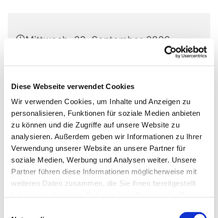
Mittwoch, 23. September 2026,
10:00 - 12:00 Uhr
Matthäus-Kirche, Rotheweg 63,
Diese Webseite verwendet Cookies
33102 Paderborn
Wir verwenden Cookies, um Inhalte und Anzeigen zu
personalisieren, Funktionen für soziale Medien anbieten
Thomas Walter
zu können und die Zugriffe auf unsere Website zu
analysieren. Außerdem geben wir Informationen zu Ihrer
Verwendung unserer Website an unsere Partner für
soziale Medien, Werbung und Analysen weiter. Unsere
Partner führen diese Informationen möglicherweise mit
Thomas Walter
05251/4422
weiteren Daten zusammen, die Sie ihnen bereitgestellt
haben oder die sie im Rahmen Ihrer Nutzung der Dienste
gesammelt haben.
Einwilligungsauswahl