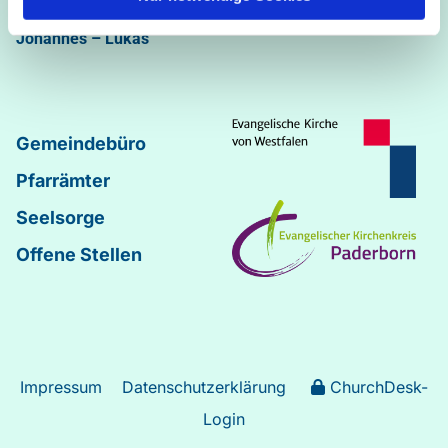
Abdinghof
–
Martin-Luther
–
Markus
–
Matthäus
–
Johannes
–
Lukas
Gemeindebüro
Pfarrämter
Seelsorge
Offene Stellen
Impressum
Datenschutzerklärung
ChurchDesk-
Login