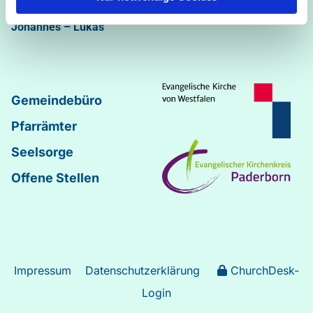
Abdinghof
–
Martin-Luther
–
Markus
–
Matthäus
–
Johannes
–
Lukas
Gemeindebüro
Pfarrämter
Seelsorge
Offene Stellen
Impressum
Datenschutzerklärung
ChurchDesk-
Login