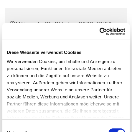
Mittwoch, 21. Oktober 2026, 10:00 -
12:00 Uhr
Matthäus-Kirche, Rotheweg 63,
Diese Webseite verwendet Cookies
33102 Paderborn
Wir verwenden Cookies, um Inhalte und Anzeigen zu
personalisieren, Funktionen für soziale Medien anbieten
Thomas Walter
zu können und die Zugriffe auf unsere Website zu
analysieren. Außerdem geben wir Informationen zu Ihrer
Verwendung unserer Website an unsere Partner für
soziale Medien, Werbung und Analysen weiter. Unsere
Partner führen diese Informationen möglicherweise mit
Thomas Walter
05251/4422
weiteren Daten zusammen, die Sie ihnen bereitgestellt
haben oder die sie im Rahmen Ihrer Nutzung der Dienste
gesammelt haben.
Einwilligungsauswahl