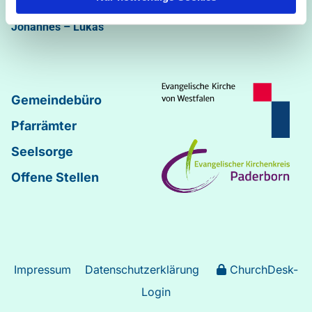
Abdinghof
–
Martin-Luther
–
Markus
–
Matthäus
–
Johannes
–
Lukas
Gemeindebüro
Pfarrämter
Seelsorge
Offene Stellen
Impressum
Datenschutzerklärung
ChurchDesk-
Login