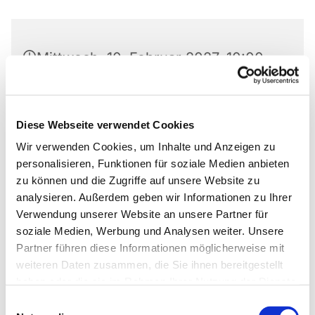
Mittwoch, 10. Februar 2027, 10:00 -
12:00 Uhr
Matthäus-Kirche, Rotheweg 63,
Diese Webseite verwendet Cookies
33102 Paderborn
Wir verwenden Cookies, um Inhalte und Anzeigen zu
personalisieren, Funktionen für soziale Medien anbieten
Thomas Walter
zu können und die Zugriffe auf unsere Website zu
analysieren. Außerdem geben wir Informationen zu Ihrer
Verwendung unserer Website an unsere Partner für
soziale Medien, Werbung und Analysen weiter. Unsere
Partner führen diese Informationen möglicherweise mit
Thomas Walter
05251/4422
weiteren Daten zusammen, die Sie ihnen bereitgestellt
haben oder die sie im Rahmen Ihrer Nutzung der Dienste
gesammelt haben.
Einwilligungsauswahl