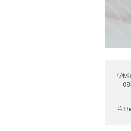
Mi
09
Th