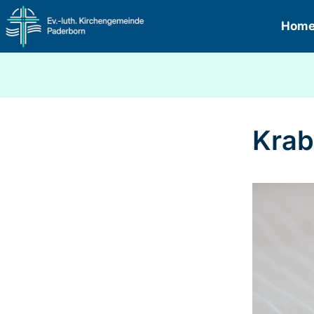
Hom
Krab