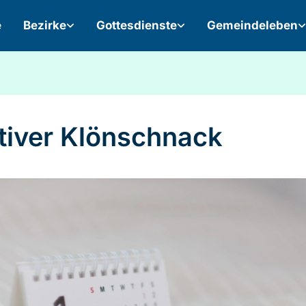
e
Bezirke
Gottesdienste
Gemeindeleben
tiver Klönschnack