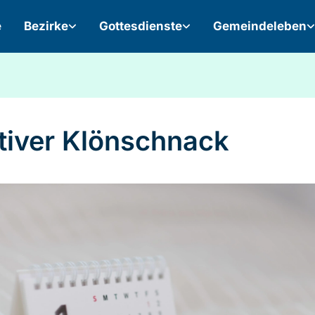
e
Bezirke
Gottesdienste
Gemeindeleben
tiver Klönschnack