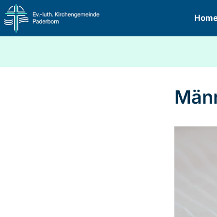
Hom
Männ