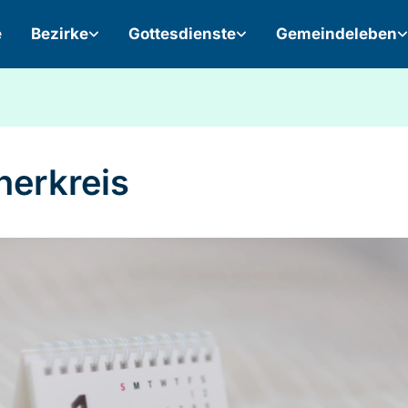
e
Bezirke
Gottesdienste
Gemeindeleben
erkreis