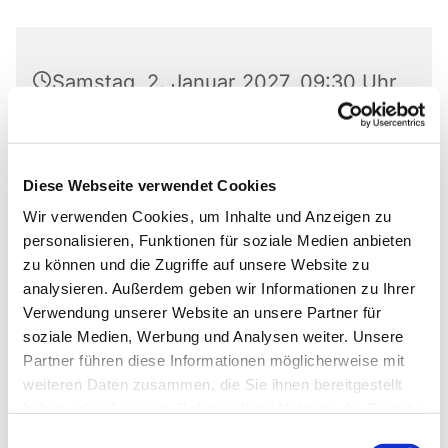
Samstag, 2. Januar 2027, 09:30 Uhr
Lukas-Gemeinde, Am Laugrund 5,
33098 Paderborn
Diese Webseite verwendet Cookies
Wir verwenden Cookies, um Inhalte und Anzeigen zu
Josef Ernstberger - Annemarie
personalisieren, Funktionen für soziale Medien anbieten
Hauf-Tulodziecki - Sönke Hansen
zu können und die Zugriffe auf unsere Website zu
analysieren. Außerdem geben wir Informationen zu Ihrer
Verwendung unserer Website an unsere Partner für
soziale Medien, Werbung und Analysen weiter. Unsere
Partner führen diese Informationen möglicherweise mit
weiteren Daten zusammen, die Sie ihnen bereitgestellt
haben oder die sie im Rahmen Ihrer Nutzung der Dienste
gesammelt haben.
Einwilligungsauswahl