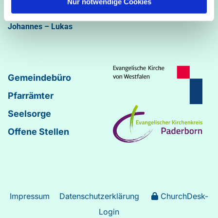
Nur notwendige Cookies
Abdinghof
–
Martin-Luther
–
Markus
–
Matthäus
–
Johannes
–
Lukas
Gemeindebüro
Pfarrämter
Seelsorge
Offene Stellen
Impressum
Datenschutzerklärung
ChurchDesk-
Login