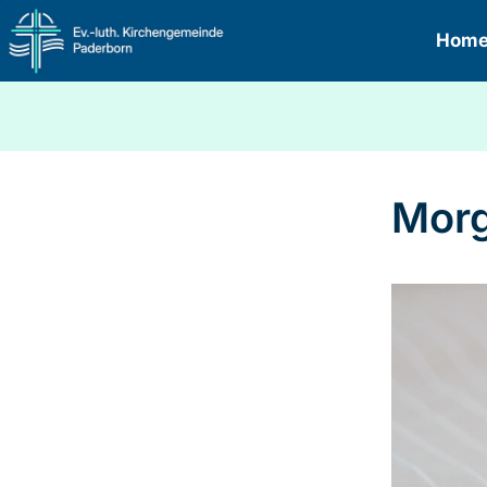
Hom
Morg