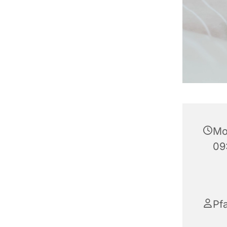
Mo
09
Pf