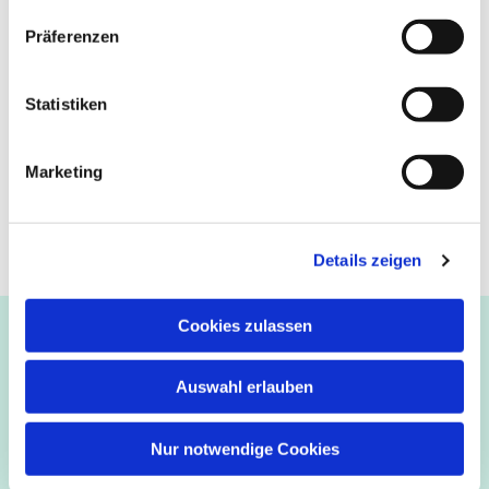
Präferenzen
Statistiken
Marketing
Details zeigen
Cookies zulassen
Ev.-luth. Kirchengemeinde Paderborn
Bastfelder Weg 30 - 33098 Paderborn
05251/5002-32 und 5002-33
Auswahl erlauben
Abdinghof
–
Martin-Luther
–
Markus
–
Matthäus
–
Nur notwendige Cookies
Johannes
–
Lukas