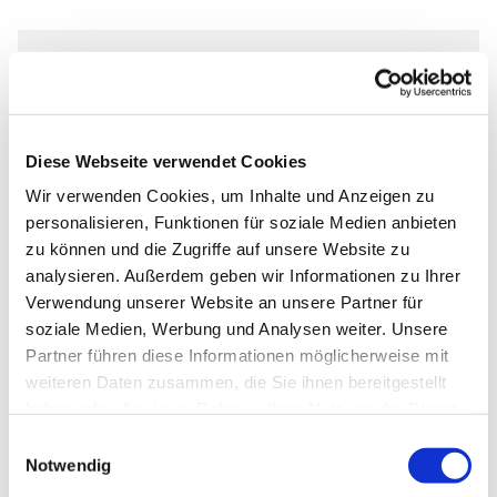
Mittwoch, 3. Februar 2027, 08:00
Uhr
Diese Webseite verwendet Cookies
Lukas-Gemeinde, Am Laugrund 5,
Wir verwenden Cookies, um Inhalte und Anzeigen zu
33098 Paderborn
personalisieren, Funktionen für soziale Medien anbieten
zu können und die Zugriffe auf unsere Website zu
Sabine Heßbrügge / Ulrike Radde
analysieren. Außerdem geben wir Informationen zu Ihrer
Verwendung unserer Website an unsere Partner für
soziale Medien, Werbung und Analysen weiter. Unsere
Partner führen diese Informationen möglicherweise mit
weiteren Daten zusammen, die Sie ihnen bereitgestellt
haben oder die sie im Rahmen Ihrer Nutzung der Dienste
gesammelt haben.
Einwilligungsauswahl
Notwendig