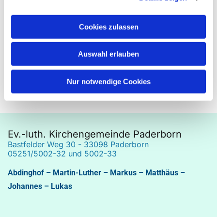
Ihre und eure
Cookies zulassen
Ulrike Wiedemann
(Leiterin des Chor Coloris im Lukaszentrum)
Auswahl erlauben
Nur notwendige Cookies
Ev.-luth. Kirchengemeinde Paderborn
Bastfelder Weg 30 - 33098 Paderborn
05251/5002-32 und 5002-33
Abdinghof
–
Martin-Luther
–
Markus
–
Matthäus
–
Johannes
–
Lukas