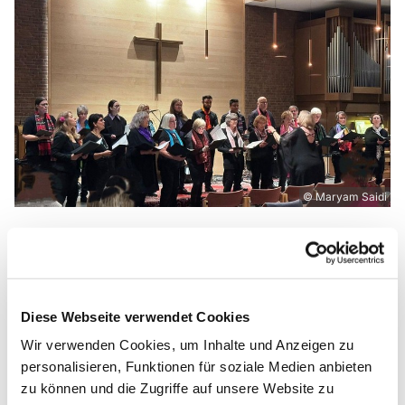
© Maryam Saidi
Projektchor im Lukas-Gemeindezentrum ab
dem 13.01.2026
Diese Webseite verwendet Cookies
Ökumenischer Projektchor 2026
Wir verwenden Cookies, um Inhalte und Anzeigen zu
Würden Sie gern in einem Chor mitsingen, trauen
personalisieren, Funktionen für soziale Medien anbieten
sich aber noch nicht oder wollen sich nicht für
zu können und die Zugriffe auf unsere Website zu
einen längeren Zeitraum verpflichten? Dann könnte