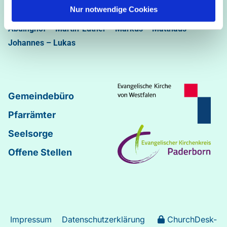
05251/5002-32 und 5002-33
Nur notwendige Cookies
Abdinghof
–
Martin-Luther
–
Markus
–
Matthäus
–
Johannes
–
Lukas
Gemeindebüro
Pfarrämter
Seelsorge
Offene Stellen
Impressum
Datenschutzerklärung
ChurchDesk-