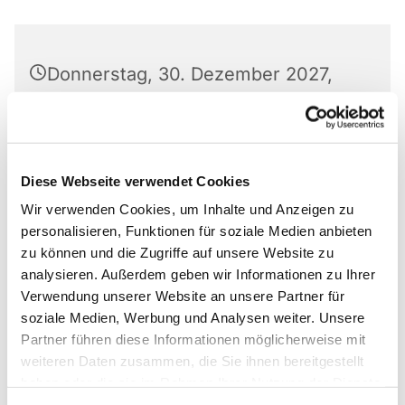
Donnerstag, 30. Dezember 2027,
15:00 Uhr
Markus-Gemeindezentrum,
Bastfelder Weg 30, 33098
Diese Webseite verwendet Cookies
Paderborn
Wir verwenden Cookies, um Inhalte und Anzeigen zu
personalisieren, Funktionen für soziale Medien anbieten
Irmgard Dreyer-Elison
zu können und die Zugriffe auf unsere Website zu
analysieren. Außerdem geben wir Informationen zu Ihrer
Verwendung unserer Website an unsere Partner für
soziale Medien, Werbung und Analysen weiter. Unsere
Partner führen diese Informationen möglicherweise mit
Kontakt: Irmgard Dreyer-Elison
05251/7096040
weiteren Daten zusammen, die Sie ihnen bereitgestellt
haben oder die sie im Rahmen Ihrer Nutzung der Dienste
gesammelt haben.