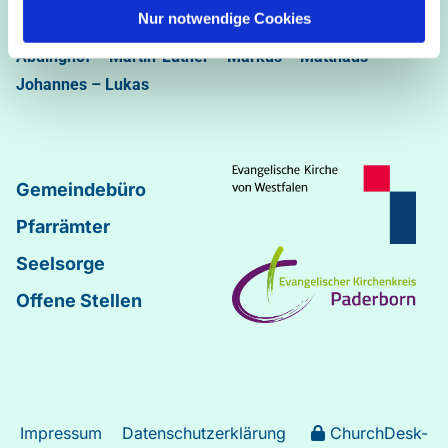
05251/5002-32 und 5002-33
Nur notwendige Cookies
Abdinghof
–
Martin-Luther
–
Markus
–
Matthäus
–
Johannes
–
Lukas
Gemeindebüro
Pfarrämter
Seelsorge
Offene Stellen
Impressum
Datenschutzerklärung
ChurchDesk-