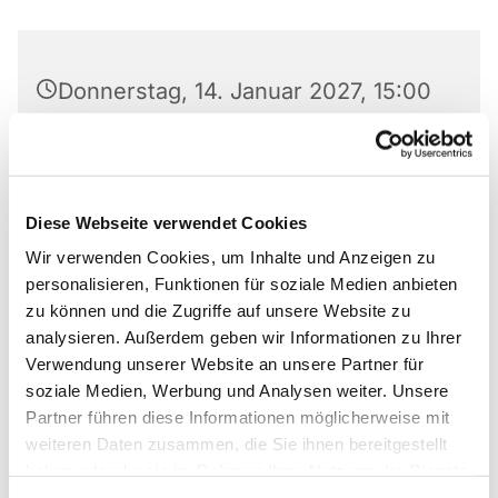
Donnerstag, 14. Januar 2027, 15:00
Uhr
Markus-Gemeindezentrum,
Bastfelder Weg 30, 33098
Diese Webseite verwendet Cookies
Paderborn
Wir verwenden Cookies, um Inhalte und Anzeigen zu
personalisieren, Funktionen für soziale Medien anbieten
Irmgard Dreyer-Elison
zu können und die Zugriffe auf unsere Website zu
analysieren. Außerdem geben wir Informationen zu Ihrer
Verwendung unserer Website an unsere Partner für
soziale Medien, Werbung und Analysen weiter. Unsere
Partner führen diese Informationen möglicherweise mit
Kontakt: Irmgard Dreyer-Elison
05251/7096040
weiteren Daten zusammen, die Sie ihnen bereitgestellt
haben oder die sie im Rahmen Ihrer Nutzung der Dienste
gesammelt haben.