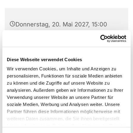
Donnerstag, 20. Mai 2027, 15:00
Uhr
Markus-Gemeindezentrum,
Bastfelder Weg 30, 33098
Diese Webseite verwendet Cookies
Paderborn
Wir verwenden Cookies, um Inhalte und Anzeigen zu
personalisieren, Funktionen für soziale Medien anbieten
Irmgard Dreyer-Elison
zu können und die Zugriffe auf unsere Website zu
analysieren. Außerdem geben wir Informationen zu Ihrer
Verwendung unserer Website an unsere Partner für
soziale Medien, Werbung und Analysen weiter. Unsere
Partner führen diese Informationen möglicherweise mit
Kontakt: Irmgard Dreyer-Elison
05251/7096040
weiteren Daten zusammen, die Sie ihnen bereitgestellt
haben oder die sie im Rahmen Ihrer Nutzung der Dienste
gesammelt haben.