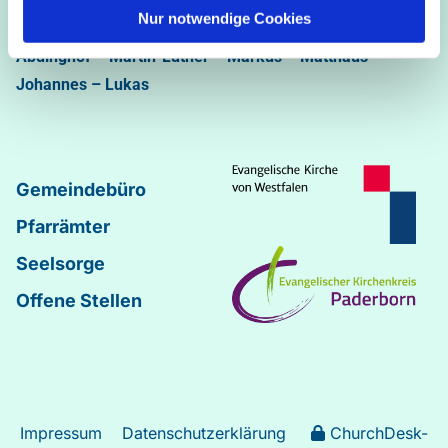
05251/5002-32 und 5002-33
Nur notwendige Cookies
Abdinghof
–
Martin-Luther
–
Markus
–
Matthäus
–
Johannes
–
Lukas
Gemeindebüro
Pfarrämter
Seelsorge
Offene Stellen
Impressum
Datenschutzerklärung
ChurchDesk-