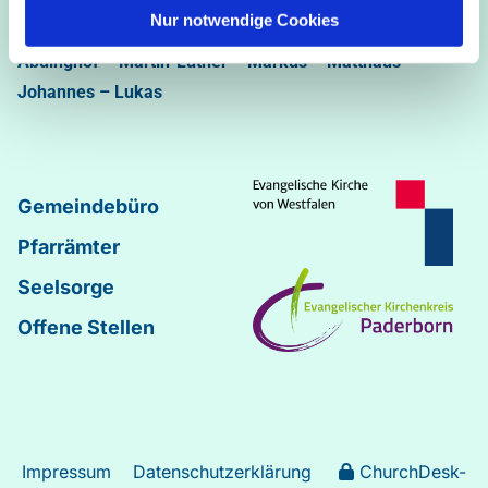
05251/5002-32 und 5002-33
Nur notwendige Cookies
Abdinghof
–
Martin-Luther
–
Markus
–
Matthäus
–
Johannes
–
Lukas
Gemeindebüro
Pfarrämter
Seelsorge
Offene Stellen
Impressum
Datenschutzerklärung
ChurchDesk-