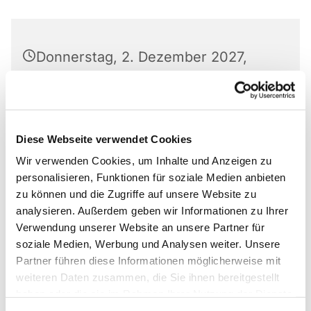
Donnerstag, 2. Dezember 2027,
15:00 Uhr
Markus-Gemeindezentrum,
Bastfelder Weg 30, 33098
Diese Webseite verwendet Cookies
Paderborn
Wir verwenden Cookies, um Inhalte und Anzeigen zu
personalisieren, Funktionen für soziale Medien anbieten
Irmgard Dreyer-Elison
zu können und die Zugriffe auf unsere Website zu
analysieren. Außerdem geben wir Informationen zu Ihrer
Verwendung unserer Website an unsere Partner für
soziale Medien, Werbung und Analysen weiter. Unsere
Partner führen diese Informationen möglicherweise mit
Kontakt: Irmgard Dreyer-Elison
05251/7096040
weiteren Daten zusammen, die Sie ihnen bereitgestellt
haben oder die sie im Rahmen Ihrer Nutzung der Dienste
gesammelt haben.